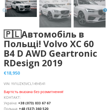
🇵🇱Автомобіль в
Польщі! Volvo XC 60
B4 D AWD Geartronic
RDesign 2019
€
18,950
VIN: YV1UZK5VCL1494541
Вартість вказана без розмитнення!
КОНТАКТ:
Україна:
+38 (073) 033 67 67
Польща:
+48 (537) 360 520