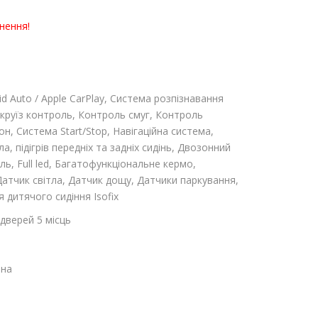
нення!
d Auto / Apple CarPlay, Система розпізнавання
 круїз контроль, Контроль смуг, Контроль
он, Система Start/Stop, Навігаційна система,
, підігрів передніх та задніх сидінь, Двозонний
ь, Full led, Багатофункціональне кермо,
Датчик світла, Датчик дощу, Датчики паркування,
я дитячого сидіння Isofix
дверей 5 місць
чна