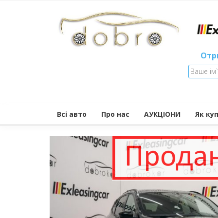
Отр
Всі авто
Про нас
АУКЦІОНИ
Як ку