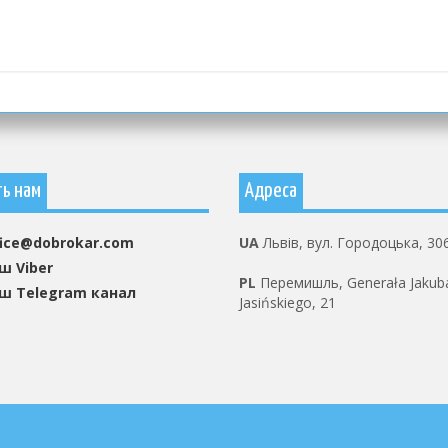
ть нам
Адреса
fice@dobrokar.com
UA
Львів, вул. Городоцька, 30
ш Viber
PL
Перемишль, Generała Jakub
ш Telegram канал
Jasińskiego, 21