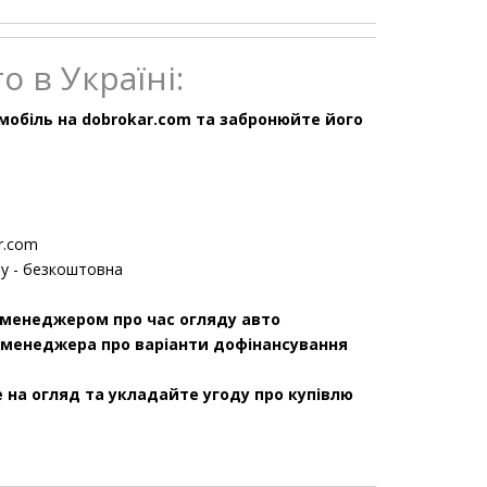
о в Україні:
омобіль на dobrokar.com та забронюйте його
r.com
у - безкоштовна
 менеджером про час огляду авто
у менеджера про варіанти дофінансування
 на огляд та укладайте угоду про купівлю