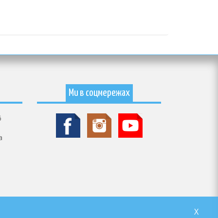
Ми в соцмережах
6
a
X