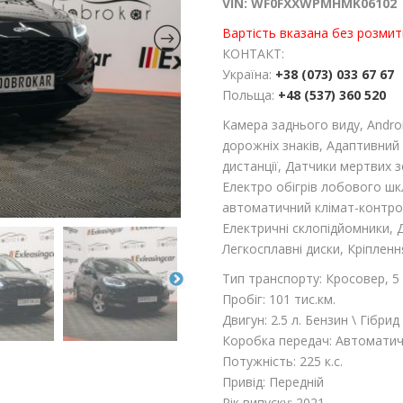
VIN: WF0FXXWPMHMK06102
Вартість вказана без розмит
КОНТАКТ:
Україна:
+38 (073) 033 67 67
Польща:
+48 (537) 360 520
Камера заднього виду, Androi
дорожніх знаків, Адаптивний
дистанції, Датчики мертвих з
Електро обігрів лобового шкла
автоматичний клімат-контрол
Електричні склопідйомники, 
Легкосплавні диски, Кріпленн
Тип транспорту: Кросовер, 5 
Пробіг: 101 тис.км.
Двигун: 2.5 л. Бензин \ Гібрид
Коробка передач: Автомати
Потужність: 225 к.с.
Привід: Передній
Рік випуску: 2021