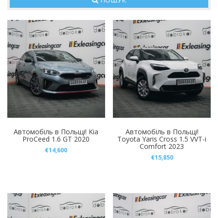
Легкові
Вантажні
Марка
212 T01
(1)
Audi
(1)
Автомобіль в Польщі! Kia
Автомобіль в Польщі!
BAIC BJ30
(1)
ProCeed 1.6 GT 2020
Toyota Yaris Cross 1.5 VVT-i
Comfort 2023
€
14,600
BMW
(2)
€
15,850
BYD Sealion 07
(1)
BYD Tang L
(1)
Chery Tiggo 9
(1)