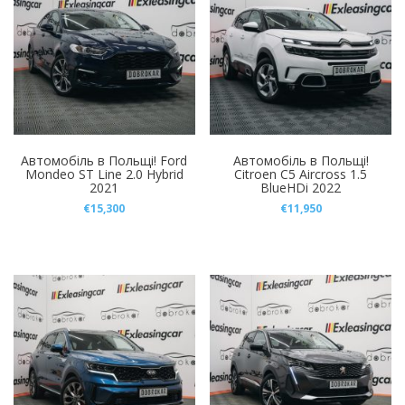
Citroen
(3)
Модель
Ford
(2)
Выберите марку
Hyundai
(1)
Jaguar
(1)
KIA
(2)
Maserati
(1)
Автомобіль в Польщі! Ford
Автомобіль в Польщі!
Mondeo ST Line 2.0 Hybrid
Citroen C5 Aircross 1.5
2021
BlueHDi 2022
Mercedes-Benz
(1)
€
15,300
€
11,950
Peugeot
(4)
Skoda
(1)
Toyota
(1)
Ціна
Volkswagen
(1)
Volvo
(2)
-
Xiaomi Auto SU7 Ultra
(1)
Пробіг