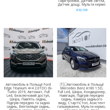
Парктроніки, Датчик світла,
Датчик дощу, Мульти кермо
€
32,150
Автомобіль в Польщі! Ford
🇵🇱Автомобіль в Польщі!
Edge Titanium 4×4 2.0TDCi Bi-
Mercedes Benz A180 1.5D,
Turbo 2019, Автомат, Full
Full Led, Шкіра, Кондиціонер,
Led, Безключовий доступ,
Навігація, Підігрів передніх
Шкіра, Пам’ять сидінь,
сидінь, Камера заднього
Підігрів передніх та задніх
виду, Старт\Стоп, Асистент
сидінь, Вентиляція сидінь,
гальмування, Мульти кермо,