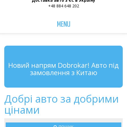
Доставка авто з ЄС в Україну
+48 884 648 202
MENU
Новий напрям Dobrokar! Авто під
замовлення з Китаю
Добрі авто за добрими
цінами
ПОШУК