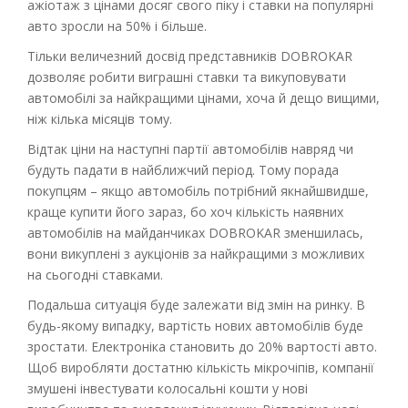
ажіотаж з цінами досяг свого піку і ставки на популярні
авто зросли на 50% і більше.
Тільки величезний досвід представників DOBROKAR
дозволяє робити виграшні ставки та викуповувати
автомобілі за найкращими цінами, хоча й дещо вищими,
ніж кілька місяців тому.
Відтак ціни на наступні партії автомобілів навряд чи
будуть падати в найближчий період. Тому порада
покупцям – якщо автомобіль потрібний якнайшвидше,
краще купити його зараз, бо хоч кількість наявних
автомобілів на майданчиках DOBROKAR зменшилась,
вони викуплені з аукціонів за найкращими з можливих
на сьогодні ставками.
Подальша ситуація буде залежати від змін на ринку. В
будь-якому випадку, вартість нових автомобілів буде
зростати. Електроніка становить до 20% вартості авто.
Щоб виробляти достатню кількість мікрочіпів, компанії
змушені інвестувати колосальні кошти у нові