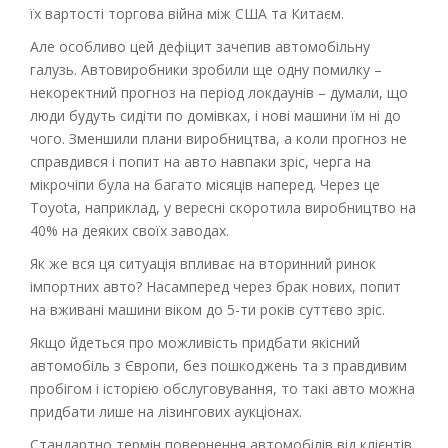
їх вартості торгова війна між США та Китаєм.
Але особливо цей дефіцит зачепив автомобільну
галузь.
Автовиробники зробили ще одну помилку –
некоректний прогноз на період локдаунів – думали, що
люди будуть сидіти по домівках, і нові машини їм ні до
чого. Зменшили плани виробництва, а коли прогноз не
справдився і попит на авто навпаки зріс, черга на
мікрочіпи була на багато місяців наперед. Через це
Toyota, наприклад, у вересні скоротила виробництво на
40% на деяких своїх заводах.
Як же вся ця ситуація впливає на вторинний ринок
імпортних авто? Насамперед через брак нових, попит
на вживані машини віком до 5-ти років суттєво зріс.
Якщо йдеться про можливість придбати якісний
автомобіль з Європи, без пошкоджень та з правдивим
пробігом і історією обслуговування, то такі авто можна
придбати лише на лізингових аукціонах.
Стандартно термін повернення автомобілів від клієнтів