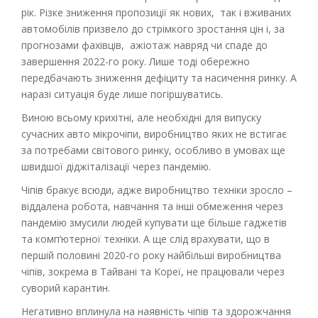
рік. Різке зниження пропозиції як нових,
так і вживаних
автомобілів призвело до стрімкого зростання цін і, за
прогнозами фахівців,
ажіотаж навряд чи спаде до
завершення 2022-го року. Лише тоді обережно
передбачають зниження дефіциту та насичення ринку. А
наразі ситуація буде лише погіршуватись.
Виною всьому крихітні, але необхідні для випуску
сучасних авто мікрочіпи, виробництво яких не встигає
за потребами світового ринку, особливо в умовах ще
швидшої діджіталізації через пандемію.
Чіпів бракує всюди, адже виробництво техніки зросло –
віддалена робота, навчання та інші обмеження через
пандемію змусили людей купувати ще більше гаджетів
та комп‘ютерної техніки. А ще слід врахувати, що в
першій половині 2020-го року найбільші виробництва
чіпів, зокрема в Тайвані та Кореї, не працювали через
суворий карантин.
Негативно вплинула на наявність чіпів та здорожчання