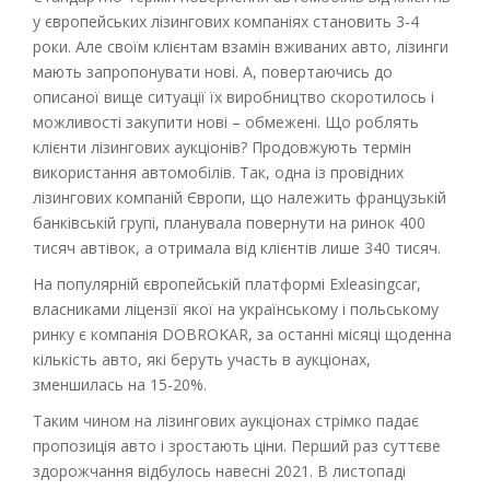
у європейських лізингових компаніях становить 3-4
роки. Але своїм клієнтам взамін вживаних авто, лізинги
мають запропонувати нові. А, повертаючись до
описаної вище ситуації їх виробництво скоротилось і
можливості закупити нові – обмежені. Що роблять
клієнти лізингових аукціонів? Продовжують термін
використання автомобілів. Так, одна із провідних
лізингових компаній Європи, що належить французькій
банківській групі, планувала повернути на ринок 400
тисяч автівок, а отримала від клієнтів лише 340 тисяч.
На популярній європейській платформі Exleasingcar,
власниками ліцензії якої на українському і польському
ринку є компанія DOBROKAR, за останні місяці щоденна
кількість авто, які беруть участь в аукціонах,
зменшилась на 15-20%.
Таким чином на лізингових аукціонах стрімко падає
пропозиція авто і зростають ціни. Перший раз суттєве
здорожчання відбулось навесні 2021. В листопаді