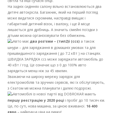
світла та інші сучасні опції.
На задніх сидіннях салону вільно встановлюються два
дитячі автокрісла. Багажник, який на перший погляд
може видатися скромним, насправді вміщає і
габаритний дитячий візок, і валізку, і ще й місце
лишається для дрібниць. А значить сімейні поїздки з
дітьми можна організовувати без обмежень.
Авто має
два роз‘єми – (тип2)і (ccs)
а також
шнури – для заряджання в домашніх умовах та для
пришвидшеного заряджання ( до 7.2 кВт ) на станціях.
ШВИДКА ЗАРЯДКА ccs може заряджати автомобіль до
40 кВт / год. Це означає що з 0 до 100% авто
зарядиться менш ніж за 45 хвилин.
Зважаючи на широку мережу зарядок для
електромобілів та зручних сервісів, які їх обслуговують,
з Сеатом міі можна планувати і далекі подорожі.
Автомобілі із нової партії від DOBROKAR мають
першу реєстрацію у 2020 році
і пробіг до 10 тисяч км.
Це, по суті, нова машина, за ціною вживаної.
16 400
євро
– найкраща ціна на ринку!